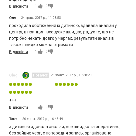
1
0
Відповісти
Оля
24 трав. 2017 р., 11:08:53
проходила обстеження із дитиною, здавала аналізи у
центрі, в принципі все дуже швидко, радує те, що не
потрібно чекати довго у чергах, результати аналізів
також швидко можна отримати
1
0
Відповісти
Oleg
Новачок
26 жовт. 2017 р., 16:38:29
+++
1
0
Відповісти
Таня
26 жовт. 2017 р., 16:45:49
з дитиною здавала аналізи, все швидко та оперативно,
без зайвих черг, є попередня запись, організовано