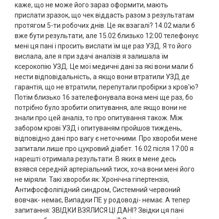
каже, що не може його зараз оформити, мають
прислати зразок, що чек віддасть разом з результатам
протягом 5-ти робочих днів. Це як взагалі? 14.02 мали б
вже бути результати, але 15.02 близько 12:00 телефонує
мені ця пані і просить вислати їм ще раз УЗД. Я то його
вислала, але я при здачі аналізів я залишала їм
ксерокопію УЗД. Це мої медичні дані за які вони мали б
нести відповідальність, а якщо вони втратили УЗД де
гарантія, що не втратили, перепутали пробірки з кров'ю?
Потім близько 16 зателефонувала вона мені ще раз, бо
потрібно було зробити опитування, але якщо вони не
знали про цей аналіз, то про опитування також. Між
забором крові УЗД і опитуваням пройшов тиждень,
відповідно дані про вагу є неточними. Про хвороби мене
запитали лише про цукровий діабет. 16.02 після 17:00 я
нарешті отримала результати. В яких в мене десь
взявся середній артеріальний тиск, хоча вони мені його
не міряли. Такі хвороби як: Хронічна гіпертензія,
Антифосфоліпідний синдром, Системний червоний
вовчак- немає, Випадки ПЕ у родоводі- немає. А тепер
запитання: ЗВІДКИ ВЗЯЛИСЯ ЦІ ДАНІ? Звідки ця пані