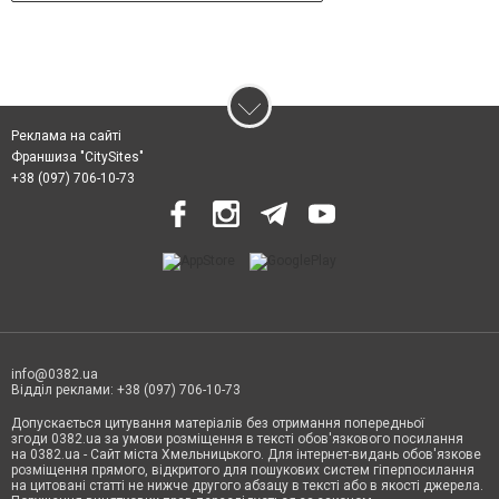
Реклама на сайті
Франшиза "CitySites"
+38 (097) 706-10-73
info@0382.ua
Відділ реклами: +38 (097) 706-10-73
Допускається цитування матеріалів без отримання попередньої
згоди 0382.ua за умови розміщення в тексті обов'язкового посилання
на 0382.ua - Сайт міста Хмельницького. Для інтернет-видань обов'язкове
розміщення прямого, відкритого для пошукових систем гіперпосилання
на цитовані статті не нижче другого абзацу в тексті або в якості джерела.