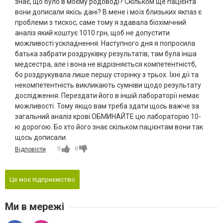
знає, що було в моєму родоводі? Скільком ще пацієнта
вони дописали якісь дані? В мене і моїх близьких якпаз є
проблеми з тискос, саме тому я здавала біохімічний
аналіз який коштує 1010 грн, щоб не допустити
можливості ускладнення. Наступного дня я попросила
батька забрати роздруківку результатів, там була інша
медсестра, але і вона не відрізняється компетентністб,
бо роздрукувала лише першу сторінку з трьох. Їхні дії та
некомпетентність викликають сумніви щодо результату
дослідження. Перездати його в іншій лабораторії немає
можливості. Тому якщо вам треба здати щось важче за
загальний аналіз крові ОБМИНАЙТЕ цю лабораторію 10-
ю дорогою. Бо хто його знає скільком пацієнтам вони так
щось дописали.
0
0
Відповісти
Це моє підприємство
Ми в мережі