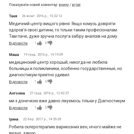
Показувати новий коментар:
внизу
/
вгорі
Таня
26 жовт. 2016 р., 15:22:12
Медичний центр вищого рівня. Якщо комусь довіряти
здоров'я своєї дитини, то тільки таким професіоналам.
Там паче, дуже зручна послуга забіру аналізів на дому.
1
0
Відповісти
Маша
19 груд. 2016 р., 14:19:09
медицинский центр хорошый, никогда не любила
больницы и поликлиники, особенно государственные, но
диагностикум приятно удивил
1
0
Відповісти
Антоніна
27 груд. 2016 р., 12:42:27
ми з донечкою вже давно лікуємось тільки у Діагностикум
1
0
Відповісти
Ірина
22 бер. 2017 р., 14:35:03
Робила склеротерапию варикозних вен, нічого майже не
видно, дякую