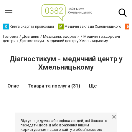
К
Книга скарг та пропозицій
М
Медичні заклади Хмельницького
Б
Головна
Довідник
Медицина, здоров'я
Медичні і оздоровчі
центри
Діагностикум - медичний центр у Хмельницькому
Діагностикум - медичний центр у
Хмельницькому
Опис
Товари та послуги (31)
Ще
Відгук - це думка або оцінка людей, які бажають
передати досвід або враження іншим
користувачам нашого сайту з обов'язковою