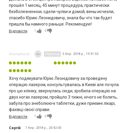
прошёл 1 месяц, 45 минут процедура, практически
безболезненнои, одели чулки и домой, вены исчезли,
спасибо Юрию Леонидовичу, знала бы что так будет
пришла бы намного раньше. Рекомендую!
1
0
Відповісти
Anonymous
Новачок
5 бер. 2018 р., 19:31:53
Хочу подякувати Юрію Леонідовичу за проведену
операцію лазером, консультувалась в Киеві але почула
про цю клініку, звернулась сюди, зробила операцію на
двух ногах лазером, пройшло 3 тижні, нічого не болить,
забула про знеболюючі таблетки, дуже приємні лікарі,
фахівці своєї справи.
1
0
Відповісти
Сергій
7 бер. 2018 р., 20:42:00