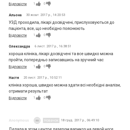
1
0
Відповісти
Альона
30 жовт. 2017 р., 14:20:53
УЗД проходила, лікарі досвідчені, прислуховуються до
пацієнта, все, що необхідно пояснюють
1
0
Відповісти
Олександра
6 лист. 2017 р., 16:38:51
хороша клініка, лікарі досвідчені та все швидко можна
пройти, попередньо записавшись на зручний час
1
0
Відповісти
Настя
20 лист. 2017 р., 10:52:11
клініка хороша, швидко можна здати всі необхідні аналізи,
отримати результат
1
0
Відповісти
Anonymous
Новачок
18 груд. 2017 р., 06:49:10
Делала в этом центре лазером варикоз на левой ноге,