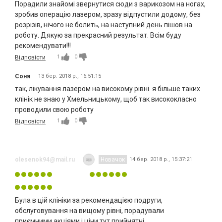
Порадили знайомі звернутися сюди з варикозом на ногах,
зробив операцію лазером, зразу відпустили додому, без
розрізів, нічого не болить, на наступний день пішов на
роботу. Дякую за прекрасний результат. Всім буду
рекомендувати!!!
1
0
Відповісти
Соня
13 бер. 2018 р., 16:51:15
так, лікування лазером на високому рівні. я більше таких
клінік не знаю у Хмельницькому, щоб так висококласно
проводили свою роботу
1
0
Відповісти
olesenok94@mail.ru
Новачок
14 бер. 2018 р., 15:37:21
Була в цій клініки за рекомендацією подруги,
обслуговування на вищому рівні, порадували
приємними акціями і ціни тут прийнятні