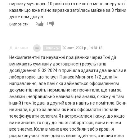
виразку мучалась 10 років ніхто не хотів мене оперуваті
казали що вже пізно виразка загоїлась майже за 3 тіжни
дуже вам дякую
0
1
Відповісти
Д. Альона
Новачок
20 лют. 2024 р., 14:31:12
Некомпетентні та неуважні працівники через їхні дії
виникають сумніви у достовірності результатів
дослідження. 8.02.2024 я прийшла здавати два аналізи в
лабораторію, що по вул. Панаса Мирного 1/2 дала їм
направлення, але пані яка займається оформленням
документів навіть нормально не прочитала, що там за
аналізи і неправильно називає цей аналіз, я кажу ні там
інший і там їх два, а другий вона навіть не помітила. Вони
не знали, що то за аналіз як його оформляти і почали
телефонувати колегам. Я настрожилася і кажу, що якщо
ви не знаєте, то піду до іншої лабораторії, вони ні-ні ми
все знаємо. Коли в мене вже зробили забір крові, я
розраховуюся і мені дають лише один чек, а інший вона