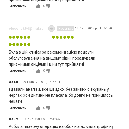
1
0
Відповісти
olesenok94@mail.ru
Новачок
14 бер. 2018 р., 15:52:50
Була в цій клініки за рекомендацією подруги,
обслуговування на вищому рівні, порадували
приємними акціями і ціни тут прийнятні
1
0
Відповісти
Аліна
29 трав. 2018 р., 14:57:11
здавали аналізи, все швидко, без зайвих очікувань у
чергах. хоч дитини не плакала, бо довго не прийшлось
чекати
1
0
Відповісти
Ольга
18 лип. 2018 р., 07:38:56
Робила лазерну операцію на обох ногах мала трофічну